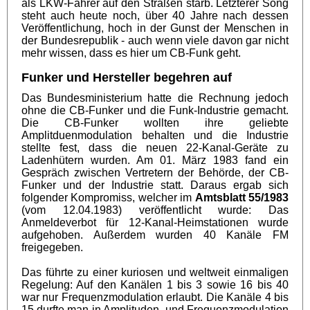
als LKW-Fahrer auf den Straßen starb. Letzterer Song
steht auch heute noch, über 40 Jahre nach dessen
Veröffentlichung, hoch in der Gunst der Menschen in
der Bundesrepublik - auch wenn viele davon gar nicht
mehr wissen, dass es hier um CB-Funk geht.
Funker und Hersteller begehren auf
Das Bundesministerium hatte die Rechnung jedoch
ohne die CB-Funker und die Funk-Industrie gemacht.
Die CB-Funker wollten ihre geliebte
Amplitduenmodulation behalten und die Industrie
stellte fest, dass die neuen 22-Kanal-Geräte zu
Ladenhütern wurden. Am 01. März 1983 fand ein
Gespräch zwischen Vertretern der Behörde, der CB-
Funker und der Industrie statt. Daraus ergab sich
folgender Kompromiss, welcher im
Amtsblatt 55/1983
(vom 12.04.1983) veröffentlicht wurde: Das
Anmeldeverbot für 12-Kanal-Heimstationen wurde
aufgehoben. Außerdem wurden 40 Kanäle FM
freigegeben.
Das führte zu einer kuriosen und weltweit einmaligen
Regelung: Auf den Kanälen 1 bis 3 sowie 16 bis 40
war nur Frequenzmodulation erlaubt. Die Kanäle 4 bis
15 durfte man in Amplituden- und Frequenzmodulation