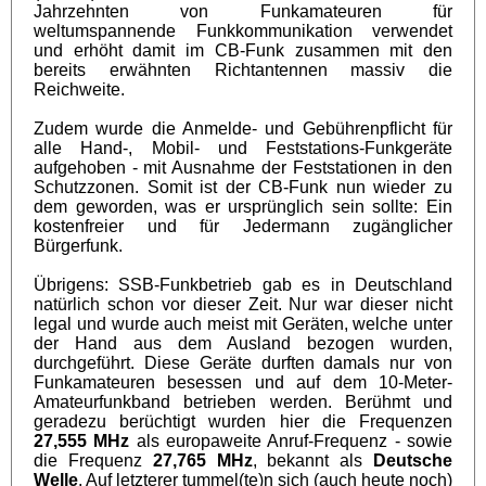
Jahrzehnten von Funkamateuren für
weltumspannende Funkkommunikation verwendet
und erhöht damit im CB-Funk zusammen mit den
bereits erwähnten Richtantennen massiv die
Reichweite.
Zudem wurde die Anmelde- und Gebührenpflicht für
alle Hand-, Mobil- und Feststations-Funkgeräte
aufgehoben - mit Ausnahme der Feststationen in den
Schutzzonen. Somit ist der CB-Funk nun wieder zu
dem geworden, was er ursprünglich sein sollte: Ein
kostenfreier und für Jedermann zugänglicher
Bürgerfunk.
Übrigens: SSB-Funkbetrieb gab es in Deutschland
natürlich schon vor dieser Zeit. Nur war dieser nicht
legal und wurde auch meist mit Geräten, welche unter
der Hand aus dem Ausland bezogen wurden,
durchgeführt. Diese Geräte durften damals nur von
Funkamateuren besessen und auf dem 10-Meter-
Amateurfunkband betrieben werden. Berühmt und
geradezu berüchtigt wurden hier die Frequenzen
27,555 MHz
als europaweite Anruf-Frequenz - sowie
die Frequenz
27,765 MHz
, bekannt als
Deutsche
Welle
. Auf letzterer tummel(te)n sich (auch heute noch)