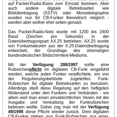
auf Packet-Radio-Basis zum Einsatz kommen. Aber
auch andere digitale Betriebsarten wie
Bildübertragung (SSTV) oder Morsetelegraphie
wurden nun für CB-Funker theoretisch möglich -
werden aber seither eher selten genutzt.
Das Packet-Radio-Netz wurde mit 1200 bis 2400
Baud (Zeichen pro Sekunde) in der
Datenübertragungsart AX.25 betrieben. AX.25 wurde
von Funkamateuren aus der X.25-Datenübertragung
entwickelt, der Grundlage des ehemaligen
bundesdeutschen Bildschirmtext-Mediums.
Mit der
Verfügung 288/1997
sollte eine
Rufzeichen
pflicht
im digitalen CB-Funk eingeführt
werden, welche jeden Funker verpflichtete, ein von
der Regulierungsbehörde zugeteiltes Funk-
Rufzeichen für digitale Betriebsarten zu benutzen.
Allerdings stieß diese Regelung auf den heftigsten
Widerstand unter den Funkern und Verbänden - vor
allem weil man einen privatrechtlichen Verein mit der
Ausgabe und Verwaltung der Funkrufzeichen
betreuen wollte. Daher zog man mit der
Verfügung
49/1998
diese Pflicht wieder zurück. Dem digitalen
CB-Funker stehen nun Funk-Rufzeichen aus einer,