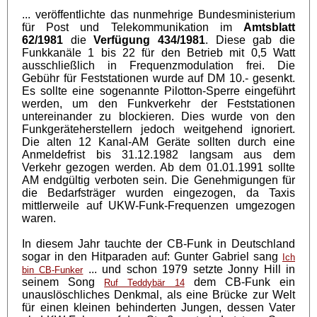
... veröffentlichte das nunmehrige Bundesministerium
für Post und Telekommunikation im
Amtsblatt
62/1981
die
Verfügung 434/1981
. Diese gab die
Funkkanäle 1 bis 22 für den Betrieb mit 0,5 Watt
ausschließlich in Frequenzmodulation frei. Die
Gebühr für Feststationen wurde auf DM 10.- gesenkt.
Es sollte eine sogenannte Pilotton-Sperre eingeführt
werden, um den Funkverkehr der Feststationen
untereinander zu blockieren. Dies wurde von den
Funkgeräteherstellern jedoch weitgehend ignoriert.
Die alten 12 Kanal-AM Geräte sollten durch eine
Anmeldefrist bis 31.12.1982 langsam aus dem
Verkehr gezogen werden. Ab dem 01.01.1991 sollte
AM endgültig verboten sein. Die Genehmigungen für
die Bedarfsträger wurden eingezogen, da Taxis
mittlerweile auf UKW-Funk-Frequenzen umgezogen
waren.
In diesem Jahr tauchte der CB-Funk in Deutschland
sogar in den Hitparaden auf: Gunter Gabriel sang
Ich
... und schon 1979 setzte Jonny Hill in
bin CB-Funker
seinem Song
dem CB-Funk ein
Ruf Teddybär 14
unauslöschliches Denkmal, als eine Brücke zur Welt
für einen kleinen behinderten Jungen, dessen Vater