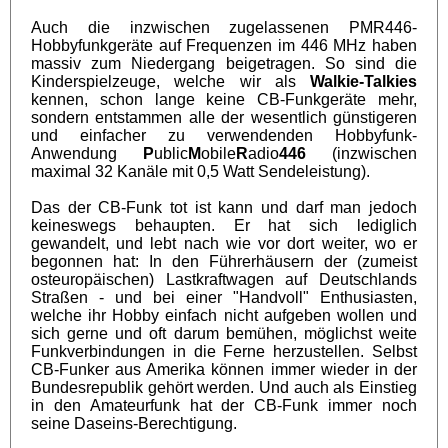
Auch die inzwischen zugelassenen PMR446-
Hobbyfunkgeräte auf Frequenzen im 446 MHz haben
massiv zum Niedergang beigetragen. So sind die
Kinderspielzeuge, welche wir als
Walkie-Talkies
kennen, schon lange keine CB-Funkgeräte mehr,
sondern entstammen alle der wesentlich günstigeren
und einfacher zu verwendenden Hobbyfunk-
Anwendung
P
ublic
M
obile
R
adio
446
(inzwischen
maximal 32 Kanäle mit 0,5 Watt Sendeleistung).
Das der CB-Funk tot ist kann und darf man jedoch
keineswegs behaupten. Er hat sich lediglich
gewandelt, und lebt nach wie vor dort weiter, wo er
begonnen hat: In den Führerhäusern der (zumeist
osteuropäischen) Lastkraftwagen auf Deutschlands
Straßen - und bei einer "Handvoll" Enthusiasten,
welche ihr Hobby einfach nicht aufgeben wollen und
sich gerne und oft darum bemühen, möglichst weite
Funkverbindungen in die Ferne herzustellen. Selbst
CB-Funker aus Amerika können immer wieder in der
Bundesrepublik gehört werden. Und auch als Einstieg
in den Amateurfunk hat der CB-Funk immer noch
seine Daseins-Berechtigung.