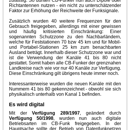
zulässig. So durften CB-Funker nun auch Dipole oder
Richtantennen nutzen - ein nicht zu unterschätzender
Faktor zur Erhöhung der Reichweite der Funksignale.
Zusätzlich wurden 40 weitere Frequenzen für den
Gebrauch freigegeben, allerdings mit einer gewissen
und häufig kritisierten Einschränkung: Einer
sogenannten Schutzzone zu den Nachbarländern,
welche für Feststationen 70 bzw 45 km und für Mobil-
und Portabel-Stationen 25 km zum benachbarten
Ausland beträgt. Innerhalb dieser Schutzzone war und
ist die Verwendung der Kanäle 41 bis 80 nicht
gestattet. Somit haben alle CB-Funker der grenznahen
Landkreise nach wie vor nur 40 Kanäle zur Verfügung.
Diese Einschränkung gilt übrigens heute immer noch.
Interessanterweise wurden die neuen Kanäle mit den
Nummern 41 bis 80 gekennzeichnet - obwohl sie sich
physikalisch unterhalb von Kanal 1 befinden.
Es wird digital
Mit der
Verfügung 289/1997
, geändert durch
Verfügung 50/1998
, wurden nun auch digitale
Betriebsarten im CB-Funk freigegeben. In der
Hauptsache sollte der Betrieb von Datenfunknetzen