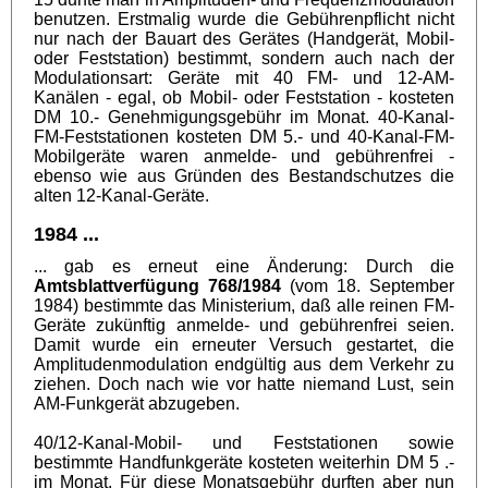
benutzen. Erstmalig wurde die Gebührenpflicht nicht
nur nach der Bauart des Gerätes (Handgerät, Mobil-
oder Feststation) bestimmt, sondern auch nach der
Modulationsart: Geräte mit 40 FM- und 12-AM-
Kanälen - egal, ob Mobil- oder Feststation - kosteten
DM 10.- Genehmigungsgebühr im Monat. 40-Kanal-
FM-Feststationen kosteten DM 5.- und 40-Kanal-FM-
Mobilgeräte waren anmelde- und gebührenfrei -
ebenso wie aus Gründen des Bestandschutzes die
alten 12-Kanal-Geräte.
1984 ...
... gab es erneut eine Änderung: Durch die
Amtsblattverfügung 768/1984
(vom 18. September
1984) bestimmte das Ministerium, daß alle reinen FM-
Geräte zukünftig anmelde- und gebührenfrei seien.
Damit wurde ein erneuter Versuch gestartet, die
Amplitudenmodulation endgültig aus dem Verkehr zu
ziehen. Doch nach wie vor hatte niemand Lust, sein
AM-Funkgerät abzugeben.
40/12-Kanal-Mobil- und Feststationen sowie
bestimmte Handfunkgeräte kosteten weiterhin DM 5 .-
im Monat. Für diese Monatsgebühr durften aber nun