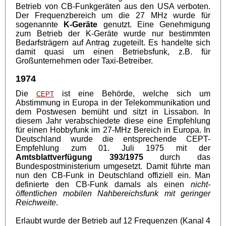
Betrieb von CB-Funkgeräten aus den USA verboten.
Der Frequenzbereich um die 27 MHz wurde für
sogenannte
K-Geräte
genutzt. Eine Genehmigung
zum Betrieb der K-Geräte wurde nur bestimmten
Bedarfsträgern auf Antrag zugeteilt. Es handelte sich
damit quasi um einen Betriebsfunk, z.B. für
Großunternehmen oder Taxi-Betreiber.
1974
Die
ist eine Behörde, welche sich um
CEPT
Abstimmung in Europa in der Telekommunikation und
dem Postwesen bemüht und sitzt in Lissabon. In
diesem Jahr verabschiedete diese eine Empfehlung
für einen Hobbyfunk im 27-MHz Bereich in Europa. In
Deutschland wurde die entsprechende CEPT-
Empfehlung zum 01. Juli 1975 mit der
Amtsblattverfügung 393/1975
durch das
Bundespostministerium umgesetzt. Damit führte man
nun den CB-Funk in Deutschland offiziell ein. Man
definierte den CB-Funk damals als einen
nicht-
öffentlichen mobilen Nahbereichsfunk mit geringer
Reichweite
.
Erlaubt wurde der Betrieb auf 12 Frequenzen (Kanal 4