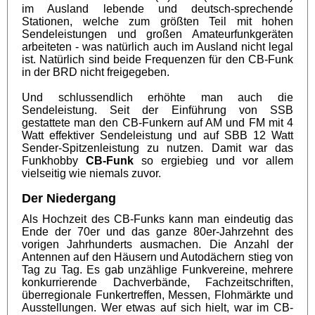
im Ausland lebende und deutsch-sprechende
Stationen, welche zum größten Teil mit hohen
Sendeleistungen und großen Amateurfunkgeräten
arbeiteten - was natürlich auch im Ausland nicht legal
ist. Natürlich sind beide Frequenzen für den CB-Funk
in der BRD nicht freigegeben.
Und schlussendlich erhöhte man auch die
Sendeleistung. Seit der Einführung von SSB
gestattete man den CB-Funkern auf AM und FM mit 4
Watt effektiver Sendeleistung und auf SBB 12 Watt
Sender-Spitzenleistung zu nutzen. Damit war das
Funkhobby
CB-Funk
so ergiebieg und vor allem
vielseitig wie niemals zuvor.
Der Niedergang
Als Hochzeit des CB-Funks kann man eindeutig das
Ende der 70er und das ganze 80er-Jahrzehnt des
vorigen Jahrhunderts ausmachen. Die Anzahl der
Antennen auf den Häusern und Autodächern stieg von
Tag zu Tag. Es gab unzählige Funkvereine, mehrere
konkurrierende Dachverbände, Fachzeitschriften,
überregionale Funkertreffen, Messen, Flohmärkte und
Ausstellungen. Wer etwas auf sich hielt, war im CB-